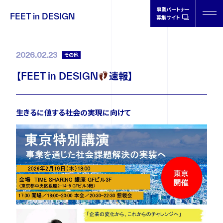
事業パートナー
FEET in DESIGN
募集サイト
FEET in
DESIGN
2026.02.23
その他
【FEET in DESIGN
速報】
製品情報
生きるに値する社会の実現に向けて
取扱店情報
オーソティクスについて
ドクターの声