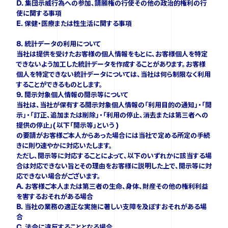
D. 集団示威行為への参加、請願権の行使その他の政治的権利の行
使に関する事項
E. 保健・医療または性生活に関する事項
8. 統計データの利用について
当社は提供を受けたお客様の個人情報をもとに、お客様個人を特定
できないよう加工した統計データを作成することがあります。お客様
個人を特定できない統計データについては、当社は何ら制限なく利用
することができるものとします。
9. 開示対象個人情報の開示等について
当社は、当社が保有する開示対象個人情報の「利用目的の通知」・「開
示」・「訂正、追加または削除」・「利用の停止、消去または第三者への
提供の停止」( 以下「開示等」という )
の要請がお客様ご本人からあった場合には当社で定める所定の手続
きに則り速やかに対応いたします。
ただし、開示等に対応することによって、以下のいずれかに該当する場
合は対応できない旨とその理由をお客様に説明した上で、開示等に対
応できない場合がございます。
A. お客様ご本人または第三者の生命、身体、財産その他の権利利益
を害するおそれがある場合
B. 当社の業務の適正な実施に著しい支障を及ぼすおそれがある場
合
C. 法令に違反することとなる場合