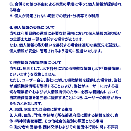
G. 合併その他の事由による事業の承継に伴って個人情報が提供され
る場合
H. 個人が特定されない範囲での統計・分析等での利用
6. 個人情報の委託について
当社は利用目的の達成に必要な範囲内において個人情報の取り扱い
の全部または一部を委託する場合があります。
なお、個人情報の取り扱いを委託する場合は適切な委託先を選定し、
個人情報が安全に管理されるよう適切に監督いたします。
7. 機微情報の収集制限について
当社は、原則として、以下各号に定める機微な情報 ( 以下「機微情報」
といいます ) を収集しません。
ただし、ユーザー自ら、当社に対して機微情報を提供した場合は、当社
が当該機微情報を取得することおよび、当社がユーザーに対する適
切な職業紹介および求人情報提供のために必要な範囲内において
当該機微情報を第三者に提供することにつき、ユーザーの同意があっ
たものとみなします。
A. 思想、信条または宗教に関する事項
B. 人種、民族、門地、本籍地 ( 所在都道府県に関する情報を除く、身
体・精神障害犯罪歴、その他社会的差別の原因となる事項
C. 勤労者の団結権、団体交渉およびその他団体行動に関する事項