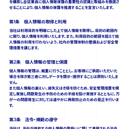
を構築し全従業員に個人情報保護の重要性の認識と取組みを徹底さ
せることにより、個人情報の保護を推進することを宣言いたします。
ニュース
第1条 個人情報の取得と利用
当社は利用目的を明確にした上で個人情報を取得し、目的の範囲内
イベント
に限り、個人情報を利用いたします。また、利用目的の範囲を超えて個
人情報の利用を行わないよう、社内の管理体制の整備および安全管
理措置を講じます。
資料ダウンロード
第2条 個人情報の管理と保護
個人情報の管理は、厳重に行うこととし、お客様にご承諾いただいた
ご購入をご検討の方
場合を除き第三者に対しデータを開示・提供することは原則いたしま
せん。
また個人情報の漏えい、滅失又はき損を防ぐため、安全管理措置を規
定し実施し問題発生の予防のための手順を設け実施するとともに、万
が一の問題発生に対しては速やかに再発防止のための是正を行いま
す。
第3条 法令・規範の遵守
当社は、当社が保有する個人情報の取扱いに関して適用される法令、