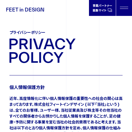
事業パートナー
FEET in DESIGN
募集サイト
FEET in
DESIGN
プライバシーポリシー
P
R
I
V
A
C
Y
P
O
L
I
C
Y
製品情報
取扱店情報
個人情報保護方針
近年、高度情報化に伴い個人情報保護の重要性への社会の関心は高
まっております。株式会社フィートインデザイン ( 以下「当社」という )
オーソティクスについて
は、全てのお客様、ユーザー様、当社従業員及び株主等その他当社の
すべての関係者からお預かりした個人情報を保護することが、足の健
康・予防に関する事業を営む当社の社会的責務であると考えます。当
ドクターの声
社は以下のとおり個人情報保護方針を定め、個人情報保護の仕組み