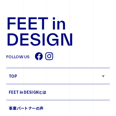
もに、万が一の問題発生に対しては速やかに再発防止のための是
正を行います。
第3条 法令・規範の遵守
FEET in
当社は、当社が保有する個人情報の取扱いに関して適用される法
令、国が定める指針及びその他の規範を遵守いたします。
第4条 お問い合わせ・苦情への対応
DESIGN
当社は、当社が保有する個人情報に対するお問い合わせや苦情に
対して、受付、対応の体制と手順を整備し、迅速に対応いたします。
第5条 個人情報保護管理体制および仕組みの継続的改善
当社は、個人情報保護に関する管理の体制と仕組みについて継続
的改善を実施いたします。
FOLLOW US
TOP
>
FEET in DESIGNとは
事業パートナーの声