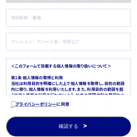
＜このフォームで頂戴する個人情報の取り扱いについて＞
第1条 個人情報の取得と利用
当社は利用目的を明確にした上で個人情報を取得し、目的の範囲
内に限り、個人情報を利用いたします。また、利用目的の範囲を超
えて個人情報の利用を行わないよう、社内の管理体制の整備およ
び安全管理措置を講じます。
プライバシーポリシー
に同意
第2条 個人情報の管理と保護
個人情報の管理は、厳重に行うこととし、お客様にご承諾いただい
た場合を除き第三者に対しデータを開示・提供することは原則い
たしません。
また個人情報の漏えい、滅失又はき損を防ぐため、安全管理措置
を規定し実施し問題発生の予防のための手順を設け実施するとと