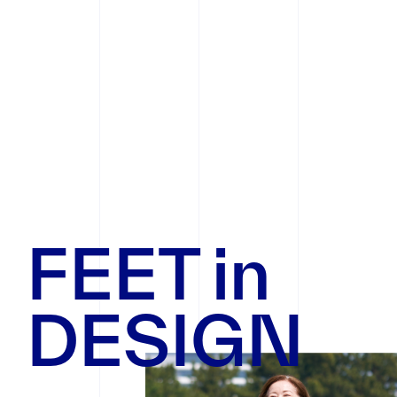
F
E
E
T
i
n
D
E
S
I
G
N