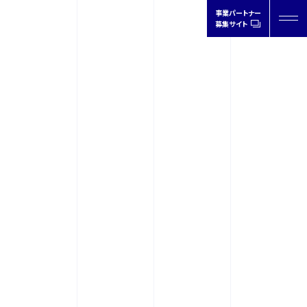
事業パートナー
募集サイト
FEET in
DESIGN
製品情報
取扱店情報
オーソティクスについて
ドクターの声