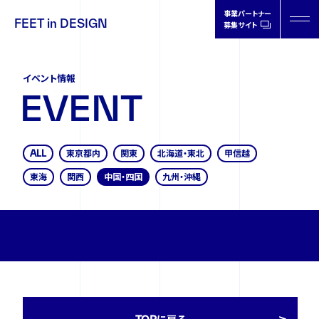
事業パートナー
FEET in DESIGN
募集サイト
FEET in
DESIGN
イベント情報
E
V
E
N
T
ALL
東京都内
関東
北海道・東北
甲信越
製品情報
東海
関西
中国・四国
九州・沖縄
取扱店情報
オーソティクスについて
ドクターの声