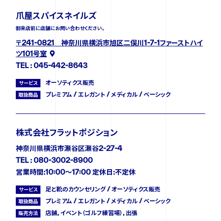
爪屋スパイスネイルズ
御来店前に店舗にお問い合わせください。
FOLLOW US
〒241-0821 神奈川県横浜市旭区二俣川1-7-1ファーストハイ
ツ101号室
TEL : 045-442-8643
オーソティクス販売
サービス
プレミアム / エレガント / メディカル / ベーシック
取扱商品
株式会社フラットポジション
神奈川県横浜市瀬谷区瀬谷2-27-4
TEL : 080-3002-8900
営業時間:10:00〜17:00 定休日:不定休
足と靴のカウンセリング / オーソティクス販売
サービス
プレミアム / エレガント / メディカル / ベーシック
取扱商品
店舗, イベント（ゴルフ練習場）, 出張
販売方法