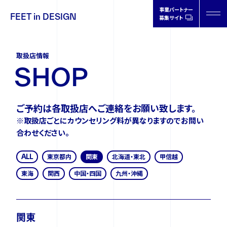
事業パートナー
FEET in DESIGN
募集サイト
FEET in
DESIGN
取扱店情報
S
H
O
P
ご予約は各取扱店へご連絡をお願い致します。
製品情報
※取扱店ごとにカウンセリング料が異なりますのでお問い
合わせください。
取扱店情報
ALL
東京都内
関東
北海道・東北
甲信越
東海
関西
中国・四国
九州・沖縄
オーソティクスについて
関東
ドクターの声