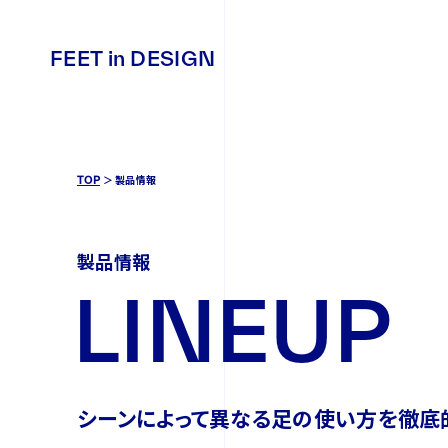
FEET in DESIGN
FEET in DESIGN
TOP
製品情報
製品情報
L
I
N
E
U
P
シーンによって異なる足の使い方を
徹底