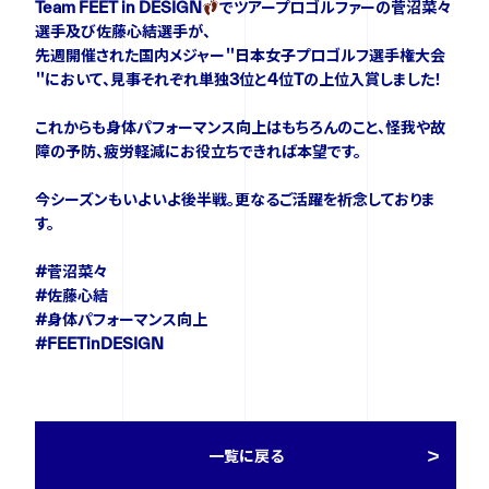
Team FEET in DESIGN
でツアープロゴルファーの菅沼菜々
選手及び佐藤心結選手が、
先週開催された国内メジャー＂日本女子プロゴルフ選手権大会
FOLLOW US
＂において、見事それぞれ単独3位と4位Tの上位入賞しました！
これからも身体パフォーマンス向上はもちろんのこと、怪我や故
障の予防、疲労軽減にお役立ちできれば本望です。
今シーズンもいよいよ後半戦。更なるご活躍を祈念しておりま
す。
#菅沼菜々
#佐藤心結
#身体パフォーマンス向上
#FEETinDESIGN
一覧に戻る