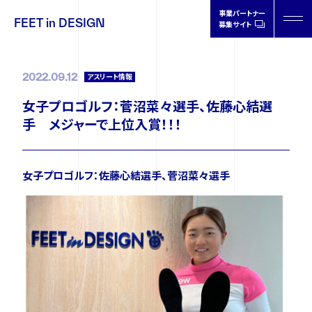
事業パートナー
FEET in DESIGN
募集サイト
FEET in
DESIGN
2022.09.12
アスリート情報
女子プロゴルフ：菅沼菜々選手、佐藤心結選
手 メジャーで上位入賞！！！
製品情報
女子プロゴルフ：佐藤心結選手、菅沼菜々選手
取扱店情報
オーソティクスについて
ドクターの声