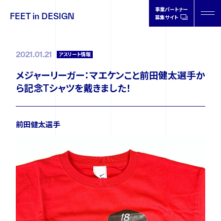
事業パートナー
FEET in DESIGN
募集サイト
FEET in
DESIGN
2021.01.21
アスリート情報
メジャーリーガー：マエケンこと前田健太選手か
ら記念Tシャツを戴きました！
製品情報
前田健太選手
取扱店情報
オーソティクスについて
ドクターの声