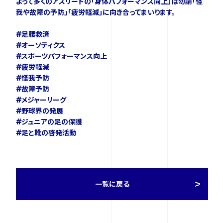
よって多くのアスリートの「身体パフォーマンス向上」は勿論「怪
我や故障の予防」「疲労軽減」に向き合ってまいります。
FOLLOW US
#足腰救済
#オーソティクス
#スポーツパフォーマンス向上
#疲労軽減
#怪我予防
#故障予防
#メジャーリーグ
#野球界の発展
#ジュニアの足の保護
#足と靴の啓発活動
一覧に戻る