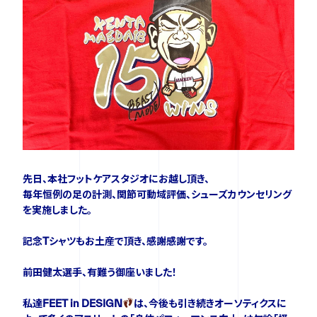
ニュース
イベント
資料ダウンロード
先日、本社フットケアスタジオにお越し頂き、
ご購入をご検討の方
毎年恒例の足の計測、関節可動域評価、シューズカウンセリング
を実施しました。
記念Tシャツもお土産で頂き、感謝感謝です。
前田健太選手、有難う御座いました！
私達FEET in DESIGN
は、今後も引き続きオーソティクスに