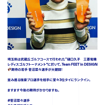
ニュース
イベント
資料ダウンロード
埼玉県は武蔵丘ゴルフコースで行われた＂樋口久子 三菱電機
ご購入をご検討の方
レディスゴルフトーナメント“に於いて、Team FEET in DESIGN
期待の若手 菅沼菜々選手が大健闘！
並み居る強豪プロ選手を相手に堂々3位タイにランクイン。
ますます今後の期待がかかりますね。
#菅沼菜々選手