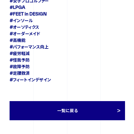
#女子プロゴルファー
#LPGA
#FEET in DESIGN
FOLLOW US
#インソール
#オーソティクス
#オーダーメイド
#高機能
#パフォーマンス向上
#疲労軽減
#怪我予防
#故障予防
#足腰救済
#フィートインデザイン
一覧に戻る