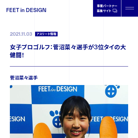
事業パートナー
FEET in DESIGN
募集サイト
FEET in
DESIGN
2021.11.03
アスリート情報
女子プロゴルフ：菅沼菜々選手が3位タイの大
健闘！
製品情報
菅沼菜々選手
取扱店情報
オーソティクスについて
ドクターの声