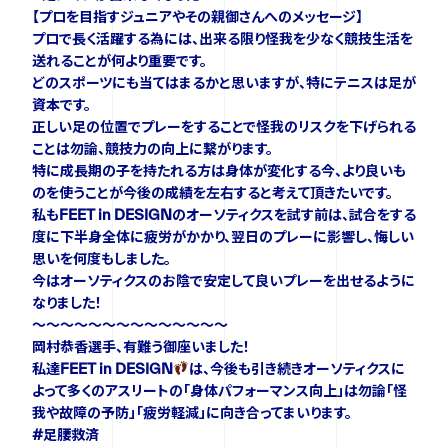
【プロを目指すジュニアやその親御さんへのメッセージ】
プロで長く活躍する為には、出来る限り怪我を少なく競技生活を
送れることが何より重要です。
FOLLOW US
どのスポーツにも当てはまるかと思いますが、特にテニスは足が
資本です。
正しい足の位置でプレーをすることで怪我のリスクを下げられる
ことは勿論、競技力の向上に繋がります。
特に成長期の子を持たれる方は身体が変化する今、より良いも
のを使うことが今後の成績を左右すると考えて頂きたいです。
私もFEET in DESIGNのオーソティクスを試す前は、試合をする
度に下半身全体に疲労がかかり、翌日のプレーに影響し、悔しい
思いを何度もしました。
今はオーソティクスのお陰で安定して良いプレーを出せるように
なりました！
〜〜〜〜〜〜〜〜〜〜〜〜〜〜
岡村恭香選手、有難う御座いました！
私達FEET in DESIGN
は、今後も引き続きオーソティクスに
よって多くのアスリートの「身体パフォーマンス向上」は勿論「怪
我や故障の予防」「疲労軽減」に向き合ってまいります。
#足腰救済