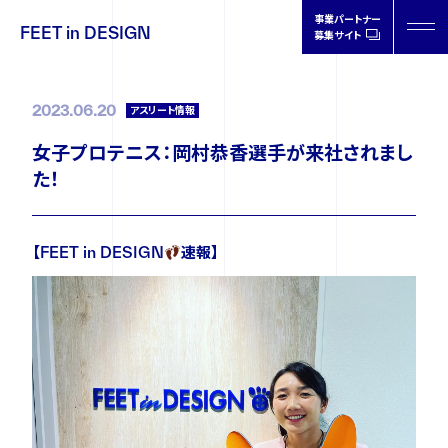
事業パートナー
FEET in DESIGN
募集サイト
FEET in
DESIGN
2023.06.20
アスリート情報
女子プロテニス：岡村恭香選手が来社されまし
た！
製品情報
【FEET in DESIGN
速報】
取扱店情報
オーソティクスについて
ドクターの声