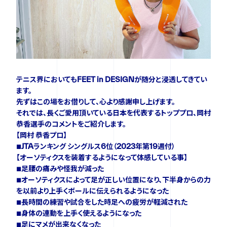
ニュース
イベント
テニス界においてもFEET in DESIGNが随分と浸透してきてい
ます。
資料ダウンロード
先ずはこの場をお借りして、心より感謝申し上げます。
それでは、長くご愛用頂いている日本を代表するトッププロ、岡村
恭香選手のコメントをご紹介します。
ご購入をご検討の方
【岡村 恭香プロ】
■JTAランキング シングルス6位（2023年第19週付）
【オーソティクスを装着するようになって体感している事】
■足腰の痛みや怪我が減った
■オーソティクスによって足が正しい位置になり、下半身からの力
を以前より上手くボールに伝えられるようになった
■長時間の練習や試合をした時足への疲労が軽減された
■身体の連動を上手く使えるようになった
■足にマメが出来なくなった