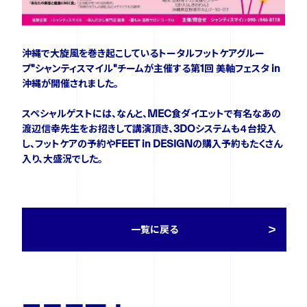
ニュース
沖縄で大旋風を巻き起こしているトータルフットケアグルー
プ"シャンティスマイル"チームが主催する第1回 美軸フェスタ in
イベント
沖縄が開催されました。
スペシャルゲストには、なんと、MEC食ダイエットで有名なあの
資料ダウンロード
渡辺信幸先生をお招きして講演頂き、3DOシステムも４台投入
し、フットケアの予約やFEET in DESIGNの購入予約もたくさん
入り、大盛況でした。
ご購入をご検討の方
一覧に戻る