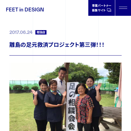
事業パートナー
FEET in DESIGN
募集サイト
FEET in
DESIGN
2017.06.24
取扱店
離島の足元救済プロジェクト第三弾！！！
製品情報
取扱店情報
オーソティクスについて
ドクターの声