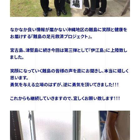
ニュース
なかなか良い情報が届かない沖縄地区の離島に笑顔と健康を
お届けする『離島の足元救済プロジェクト』。
イベント
宮古島、津堅島に続き今回は第三弾として『伊江島』に上陸致し
ました。
資料ダウンロード
笑顔になっていく離島の皆様の声を直にお聞きし、本当に嬉しく
思います。
ご購入をご検討の方
勇気を与える立場のはずが、逆に勇気を頂いてきました！！！
これからも継続していきますので、宜しくお願い致します！！！