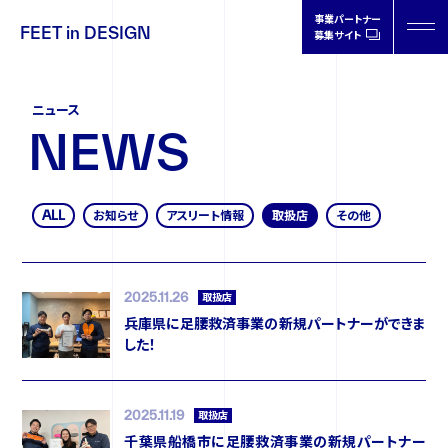
事業パートナー
FEET in DESIGN
募集サイト
FEET in
DESIGN
ニュース
N
E
W
S
ALL
お知らせ
アスリート情報
取扱店
その他
製品情報
取扱店情報
2025.11.26
取扱店
兵庫県に足腰救済事業の新規パートナーができま
した！
オーソティクスについて
2025.11.19
取扱店
ドクターの声
千葉県船橋市に足腰救済事業の新規パートナー