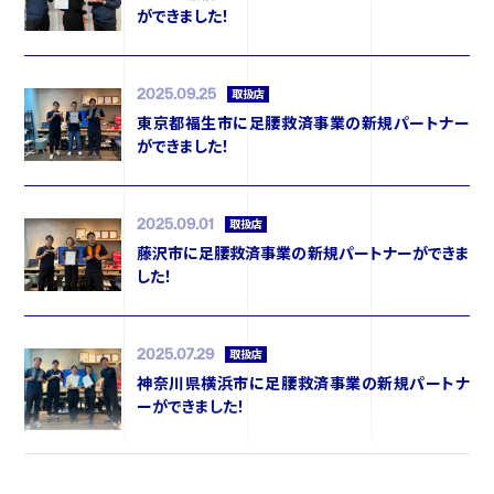
ができました！
ニュース
2025.09.25
取扱店
東京都福生市に足腰救済事業の新規パートナー
イベント
ができました！
資料ダウンロード
2025.09.01
取扱店
藤沢市に足腰救済事業の新規パートナーができま
した！
ご購入をご検討の方
2025.07.29
取扱店
神奈川県横浜市に足腰救済事業の新規パートナ
ーができました！
2025.06.26
取扱店